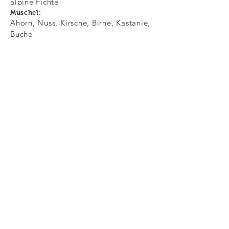
alpine Fichte
Muschel:
Ahorn, Nuss, Kirsche, Birne, Kastanie,
Buche
Trennspäne:
Ahorn schwarz oder Ahorn natur
Schalllocheinfassung:
1-färbige Massivholzrosette
Randeinlagen:
einfärbig, Massivholz Zwetschke,
Birne, Kirsche, Nuss, Kastanie
Hals:
Ahorn, Buche, Kastanie
Kopfplattenfurnier:
Hartholz
Griffbrett:
Zwetschke, Robinie
Sattel:
Knochen mit 0-Bund
Steg:
Hartholz mit Knocheneinlage
Handauflage: