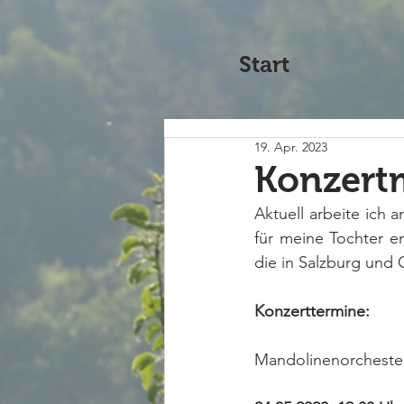
Start
19. Apr. 2023
Konzertm
Aktuell arbeite ich 
für meine Tochter e
die in Salzburg und G
Konzerttermine:
Mandolinenorchester